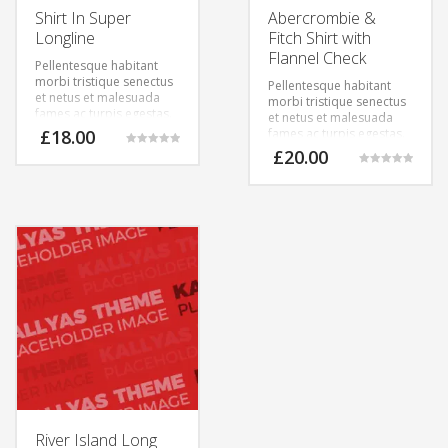
Shirt In Super
Abercrombie &
Longline
Fitch Shirt with
Flannel Check
Pellentesque habitant
morbi tristique senectus
Pellentesque habitant
et netus et malesuada
morbi tristique senectus
fames ac turpis egestas.
et netus et malesuada
Vestibulum tortor quam,
£
18.00
fames ac turpis egestas.
feugiat vitae, ultricies
£
20.00
Rated
eget, tempor sit amet,
5.00
out of 5
Rated
ante. Donec eu libero sit
5.00
amet quam egestas
out of 5
semper. Aenean ultricies
mi vitae est. Mauris
placerat eleifend leo.
River Island Long