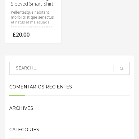
Sleeved Smart Shirt
Pellentesque habitant
morbi tristique senectus
et netus et malesuada
fames ac turpis egestas.
Vestibulum tortor quam,
£
20.00
feugiat vitae, ultricies
eget, tempor sit amet,
ante. Donec eu libero sit
amet quam egestas
semper. Aenean ultricies
mi vitae est. Mauris
placerat eleifend leo.
COMENTARIOS RECIENTES
ARCHIVES
CATEGORIES