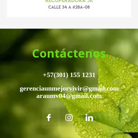
Contáctenos
+57(301) 155 1231
gerenciaunmejorvivir@gmail.com
araumv04@gmail.com